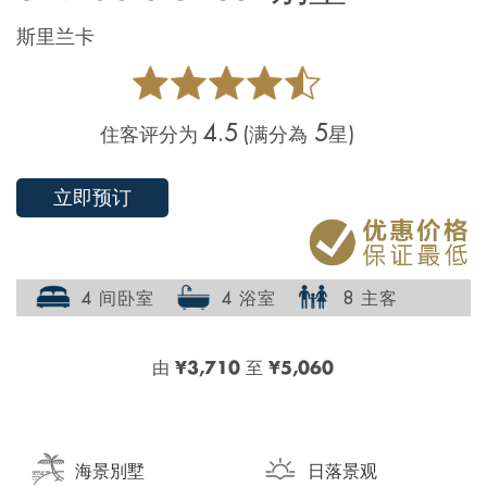
斯里兰卡
4.5
5
住客评分为
(满分為
星)
立即预订
4 间卧室
4 浴室
8 主客
由
¥3,710
至
¥5,060
海景別墅
日落景观