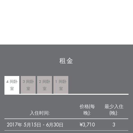
租金
4 间卧
3 间卧
2 间卧
1 间卧
室
室
室
室
价格(每
最少入住
入住时间:
晚):
(晚):
2017年 5月15日 - 6月30日
¥3,710
3