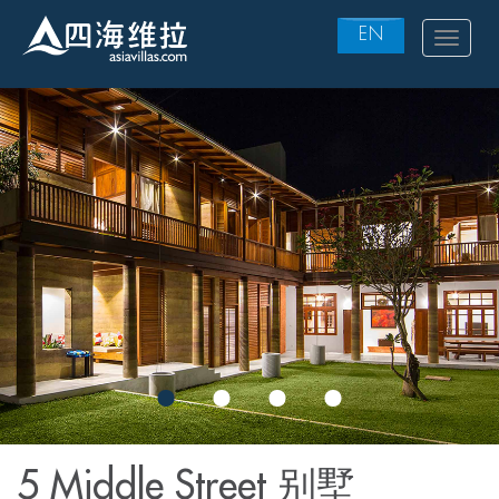
EN
Toggle
navigat
Skip
to
main
content
5 Middle Street 别墅