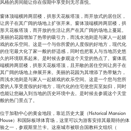
风格的房间能让你在假期中享受到无尽喜悦。
窗体顶端横跨两层楼，拱形天花板塔顶，而开放式的居住区，
让房子在其广阔的场地上扩张开来。窗体顶端横跨两层楼，拱
形天花板塔顶，而开放的生活让房产在其广阔的场地上蔓延。
美丽的花园增加了热带的吸引力，而浅水池则是与家人一起嬉
戏的欢乐空间。这是一个与你所爱的人度假的好地方，现代化
的住宅最大化了家一般的舒适感，同时也把客人与当地历史悠
久的环境联系起来。是时候去参观这个天堂的热点了。窗体底
端横跨两层楼，拱形天花板塔顶，且开敞的居住空间让房子在
其广阔的场地上伸展开来。美丽的花园为其增添了热带魅力，
而浅水池则是与家人一起嬉戏的欢乐空间。这是一个您与您所
爱的人享受度假的好地方，现代化的住宅使您宾至如归，同时
也能让您融入到当地的历史环境中去。是时候去参观这个天堂
般的热门景点了。
位于加勒中心的黄金地段，靠近历史大厦（Historical Mansion
House）和国际板球体育场，这里可以为游客安排其最期待的体
验之一，参观斯里兰卡。这座城市被联合国教科文组织（