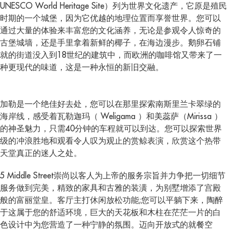
UNESCO World Heritage Site）列为世界文化遗产，它原是殖民
时期的一个城堡，因为它优越的地理位置而享誉世界。您可以
通过大量的体验来丰富您的文化涵养，无论是参观令人惊奇的
古堡城墙，还是手里拿着新鲜的椰子，在海边漫步。鹅卵石铺
就的街道没入到18世纪的建筑中，而欧洲的咖啡馆又带来了一
种更现代的味道，这是一种永恒的新旧交融。
加勒是一个绝佳好去处，您可以在那里探索南斯里兰卡翠绿的
海岸线，感受着瓦勒迦玛（ Weligama ）和美蕊萨（Mirissa ）
的神圣魅力，只需40分钟的车程就可以到达。您可以探索世界
级的冲浪胜地和观看令人叹为观止的赏鲸表演，欣赏这个热带
天堂真正的迷人之处。
5 Middle Street崇尚以客人为上帝的服务宗旨并力争把一切细节
服务做到完美，精致的家具和古雅的装潢，为别墅增添了宫殿
般的富丽堂皇。客厅主打休闲放松功能;您可以平躺下来，陶醉
于这属于您的舒适环境，巨大的天花板和木柱在茫茫一片的白
色设计中为您营造了一种宁静的氛围。迈向开放式的就餐空