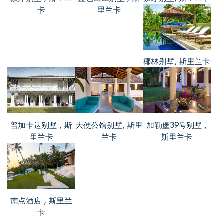
卡
里兰卡
室，房间很大，有一张舒服的大床跟大浴
缸。而且房间的周边都是木制的，感觉很
贴近自然。
椰林别墅, 斯里兰卡
普加卡达别墅 , 斯
大使公馆别墅, 斯里
加勒堡39号别墅 ,
里兰卡
兰卡
斯里兰卡
南点酒店 , 斯里兰
卡