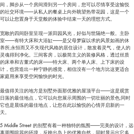
间，脚步从一个房间滑到另一个房间，您可以尽情享受这愉悦
的社交环境——从私人的餐桌上向外眺望热带花园，这是一个
可以让您置身于天堂般的体验中结束一天的理想方式。
宽敞的四间卧室呈现一派田园风光，好似与世隔绝一般。主卧
室——有特大床和大浴缸——是父母梦寐以求的风景如画的休
养所;永恒而又不失现代风格的居住设计，散发着灵气，使人的
灵魂得到净化。三间客房，以极简主义的装修风格，透过丝质
的床单和古董式的床——特大床、两个单人床、上下床的设
计，也营造出一种宁静的感觉，相信没有一个地方比这更适合
家庭用来享受空闲愉快的时光。
最值得关注的地方是别墅外面那优雅的屋顶平台——这是观赏
日落的最佳地点，它可以向您展示周围的一切壮丽的景色;同时
它也是晨练的最佳地点，让您在此以愉悦的心情开启新的一
天。
5 Middle Street 的别墅有着一种独特的氛围——完美的设计，远
离周围喧嚣的环境，反映出岛上的优雅自然，同时显示出它多