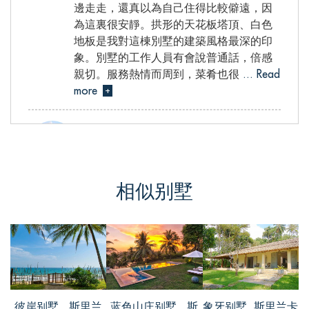
邊走走，還真以為自己住得比較僻遠，因
為這裏很安靜。拱形的天花板塔頂、白色
地板是我對這棟別墅的建築風格最深的印
象。別墅的工作人員有會說普通話，倍感
親切。服務熱情而周到，菜肴也很
... Read
more
+
小易, from China
相似别墅
评价 Oct 10 2017
在加勒这里，我选择入住在黄金的中心地
段上网Middle Street别墅。别墅虽然处于黄
金地段，但是拥有着独立密闭的空间，很
安静。别墅的管家跟服务人员很热情又周
到。别墅有两层，楼上主要是卧室，楼下
彼岸别墅 , 斯里兰
蓝色山庄别墅 , 斯
象牙别墅, 斯里兰卡
主要是休闲区。我住的房间可能是主卧