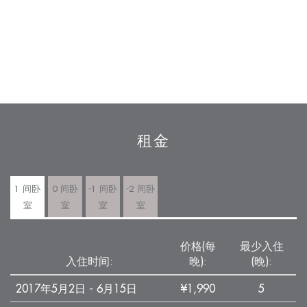
租金
1 间卧
0 间卧
-1 间卧
-2 间卧
室
室
室
室
价格(每
最少入住
入住时间:
晚):
(晚):
2017年5月2日 - 6月15日
¥1,990
5