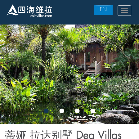
EN
Toggle
navigat
Skip
to
main
content
蒂娅 拉达别墅 Dea Villas