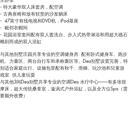
主卧室:
- 特大豪华双人床套房，配空调
- 古典座椅和放有软垫的沙发躺床
- 47英寸有线电视和DVD机，iPod基座
- 毗邻衣帽间
- 花园浴室套间配有双人盥洗台、步入式热带淋浴和用超大礁石
雕刻而成的双人浴缸
与其他别墅庄园共享专业的空调健身房: 配有卧式健身车、跑步
机、力量区、两台自行车和承称重区等。Dea别墅设置完善，特
别适合家庭出行。设施包里配有秋千、滑梯、玩沙池和兒童游
戏室. 供儿童玩耍
与其他3间Dea别墅共享专业的空调Dea 水疗中心——有多张按
摩床，超大传统桑拿室，漩涡式户外浴缸，以及全方位Spa（需
要额外收费）