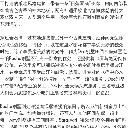
工打造的爪哇风格建筑，带有一条“日落琴酒”长廊。房间内部装
饰着古色古香的柚木地板，配有舒适柔软适合慵懒休憩的特大
豪华双人床，以及两个采用一整块巨大礁石雕刻而成的浸泡式
花园浴缸。
穿过岩石潭，莲花池连接着另外一个古典建筑，延伸向无边泳
池和池边露台。情侣们可以在这里水榭花都中享受美妙的独处
时光。除了享受这美妙的时光外，作为Dea别墅庄园四座别墅之
一的Radha别墅不但有一卧室的住处，还提供着巴厘岛绝无仅有
的设施。在这里您可以酣畅淋漓在专业的空调健身房里挥散汗
水，在桑拿房里享受出汗的感觉，然后走进专业的水疗中心来
一次精心准备的4手舒适按摩。别墅拥有一流的服务，Dea别墅
群有着29位专业的员工，24小时全天候为您服务，三名专业级
大厨会为您提供从小吃到正餐各式各样精美可口的食品。
Radha别墅到处洋溢着温馨浪漫的氛围，所以成为新婚蜜月出行
的热门之选。如需举办婚礼，还可以与其他四间别墅一起出
租，Amy别墅拥有三间卧室，Sarasvati 和Sati别墅各拥有4间卧
室。 四间别墅总共有12间卧室可以容纳24位客人（还可以多加