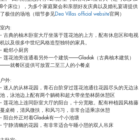
8个床位），为多个家庭聚会和亲朋好友庆典以及婚礼宴请提供
了极佳的场地（细节参见
Dea Villas official website
官网）
室内:
- 古典的柚木卧室大厅坐落于莲花池的上方，配有休息区和电视
机以及很多中世纪风格造型独特的家具。
- 毗邻小厨房
- 莲花池旁连通着另外一个建筑——Gladak（古典柚木建筑）
——就餐区提供可放置二至三人的小餐桌
户外:
- 迷人的从林花园，青石台阶穿过莲花池通往花园尽头的无边泳
池，泳池边上配有两个躺椅和超大带坐垫林荫休憩区
- 莲花池上连同卧室大厅的阳台，十分宽敞。配有种植园风格藤
蔓桌椅，清风微扶，和风习习，非常合适乘凉休憩
- 阳台外正对着Gladak有一个小池塘
- 宁静清幽的花园，有非常适合午睡小憩的双人吊床