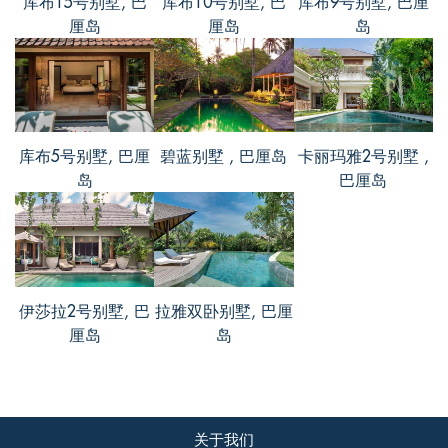
库布15号别墅, 巴
库布10号别墅, 巴
库布9号别墅, 巴厘
厘岛
厘岛
岛
文, from China
评价 Jul 28 2016
强烈推荐这家，特别适合家庭出游，专门
库布5号别墅, 巴厘
碧蓝别墅 , 巴厘岛
卡丽玛雅2号别墅 ,
配有儿童游戏室，希望我们的宝宝快点长
岛
巴厘岛
大呀~带着宝宝一起来~房间很大很宽敞，
有服务人员及时清扫卫生，都很礼貌，别
墅离海边不远，大概20分钟不到的路程
吧。朋友们在一起户外烧烤，在泳池游
泳，超开心，希望我的评论对你们有帮助~
伊莎拉2号别墅, 巴
拉雅双卧别墅, 巴厘
厘岛
岛
圆圆, from China
关于我们