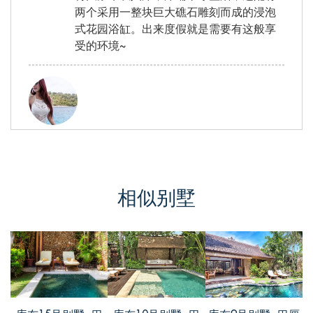
两个采用一整块巨大礁石雕刻而成的浸泡
式花园浴缸。出来度假就是需要有这般享
受的环境~
林鸢, from China
评价 Aug 11 2016
是别墅提供的接送服务把我们从机场带到
相似别墅
了住的地方，超喜欢Gladak的感觉，超大
的无边泳池和休息区很享受，花园浴室套
间配有双人盥洗台、步入式热带淋浴和用
超大礁石雕刻而成的双人浴缸，朋友都说
我这别墅定的很棒，视觉享受和身体享受
并存~服务也很给力