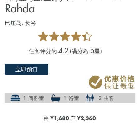
Rahda
巴厘岛, 长谷
4.2
5
住客评分为
(满分為
星)
立即预订
1 间卧室
1 浴室
2 主客
由
¥1,680
至
¥2,360