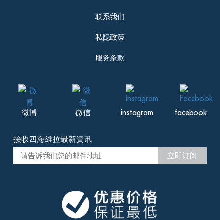
评价 Jun 30 2016
联系我们
第二次来巴厘岛度假了，之前住的地方不
是特别满意，朋友给推荐的这家。别墅服
私隐政策
务给五星，不仅问题及时解决，还特别有
礼貌。房间宽敞，床软很舒服。这边距离
服务条款
海滩也就15公里的路程，家人都对这里的
环境满意，特别是这里的桑拿房，我都很
惊讶这边还有桑拿服务，下次还选这家
微博
微信
instagram
facebook
接收四海維拉最新資讯
Shelley, from Australia
立即订阅
评价 Dec 14 2016
Fantastic place - just beautiful :-) Magic
surroundings, a little bit of Bali heaven, and
the staff is both professional and attentive.
We spent 5 nights there
... Read more
+