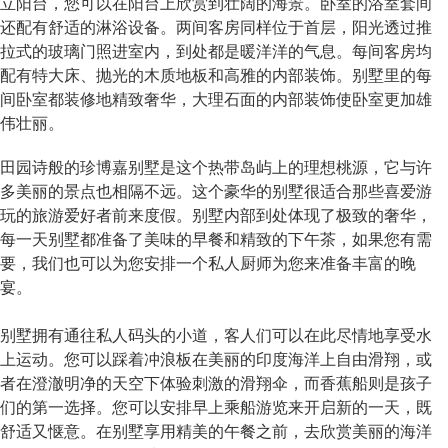
立阳台，您可以在阳台上欣赏到壮阔的海景。卧室的浴室套间
还配有舒适的淋浴设备。两间客房同样位于首层，阳光透过推
拉式的玻璃门照进室内，到处都是暖洋洋的气息。每间客房均
配有特大床、抛光的木质地板和高雅的内部装饰。别墅里的每
间卧室都装修地精致奢华，大理石面的内部装饰使卧室更加雄
伟壮丽。
田园诗般的珍博嘉别墅是这个热带岛屿上的理想桃源，它与许
多美丽的景点也相隔不远。这个豪华的别墅很适合那些喜爱游
玩的旅游爱好者前来度假。别墅内部到处体现了极致的奢华，
每一天别墅都准备了美味的早餐和精致的下午茶，如果您有需
要，我们也可以为您安排一个私人厨师为您来准备丰富的晚
宴。
别墅拥有通往私人码头的小道，客人们可以在此尽情地享受水
上运动。您可以踩着冲浪板在美丽的印度海洋上自由滑翔，或
者在澄澈明净的天空下体验刺激的滑翔伞，而香蕉船则是孩子
们的第一选择。您可以安排早上乘船游览来开启新的一天，既
舒适又惬意。在别墅享用精美的午餐之前，去欣赏美丽的海洋