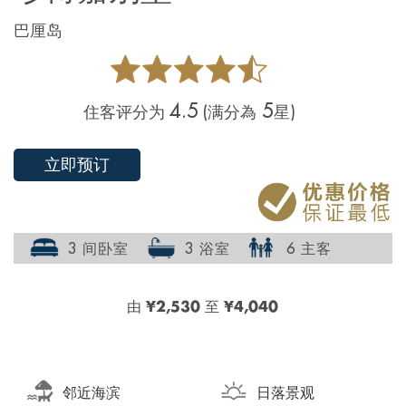
巴厘岛
4.5
5
住客评分为
(满分為
星)
立即预订
3 间卧室
3 浴室
6 主客
由
¥2,530
至
¥4,040
邻近海滨
日落景观