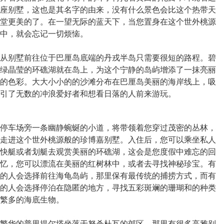
座别墅，这也是其名字的由来，没有什么景色会比这个热带天
堂更美的了。在一望无际的蓝天下，当您置身在这个世外桃源
中，就会忘记一切烦恼。
从别墅前往位于巴厘岛底端的丹戎半岛只需要很短的路程。碧
绿晶莹的环礁湖就在岛上，为这个宁静的岛屿增添了一抹亮丽
的色彩。大大小小的的沙滩分布在巴厘岛美丽的海岸线上，吸
引了无数的冲浪爱好者和想看日落的人前来游玩。
停车场旁一条幽静蜿蜒的小道，将带领着您穿过茂密的丛林，
走进这个世外桃源般的珍博嘉别墅。入住后，您可以乘坐私人
快艇或者划艇去观赏美丽的环礁湖，这会是您度假中难忘的回
忆，您可以漂流在美丽的红树林中，或者去寻找神秘珍宝。有
的人会选择前往海龟岛屿，那里保有最传统的捕捞方式，而有
的人会选择停泊在隐匿的地方，寻找五彩斑斓的珊瑚和的种类
繁多的海底生物。
繁华的普里提尔塔坐落于努杀杜瓦的郊区，那里有很多高雅别