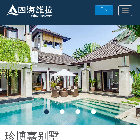
EN
Toggle
navigat
Skip
to
main
content
珍博嘉别墅