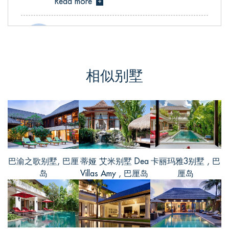
Read more
+
Grace, from Singapore
相似别墅
评价 Apr 19 2017
Nice staff and beautiful villa! The rooms is
so big and coolness, the bathroom is well
set out with a great addition of a good
sized bath tub.No problems wha
... Read
more
+
巴渝之歌别墅, 巴厘
蒂娅 艾米别墅 Dea
卡丽玛雅3别墅 , 巴
岛
Villas Amy , 巴厘岛
厘岛