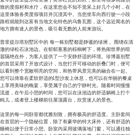
致的度假村和水疗，在这里您会不知不觉呆上好几个小时，在
这里体验各类度假项目并沉浸其中。当您坐车向西行驶一小段
路程就能到达富有当地文化特色的乌鲁瓦图，这个远近闻名的
地方拥有迷人的景色，吸引着无数的人前来游玩。
普里提尔塔别墅区中的 每一栋别墅都是静谧的绿洲， 围绕在清
澈的绿松石泳池边。在郁郁葱葱的棕榈树下，将热闹世界的喧
嚣隔绝在外，为客人提供了一个安静舒适的环境。珍博嘉别墅
的首层采用了开放式设计，当您打开可移动的折叠门时，便可
以看到整个宽敞明亮的空间，和热带风景完美的融合在一起。
您可以倚靠在柔软舒适的L型沙发上休息，也可以在华丽的餐桌
上享用美味的晚宴，享受属于自己的宁静时光。随着时间慢慢
流逝，在午后小憩的时间，您可以在泳池边的舒适躺椅上打个
盹儿，或者登上楼梯前往屋顶露台，欣赏迷人的景色。
这里的每一间卧室都优雅别致，拥有极高的舒适度。主卧套间
在首层的一个隐秘位置，除了有豪华的特大床外，还有舒适的
睡椅以便于日常小憩。卧室内采用玻璃落地门窗，可以通往独