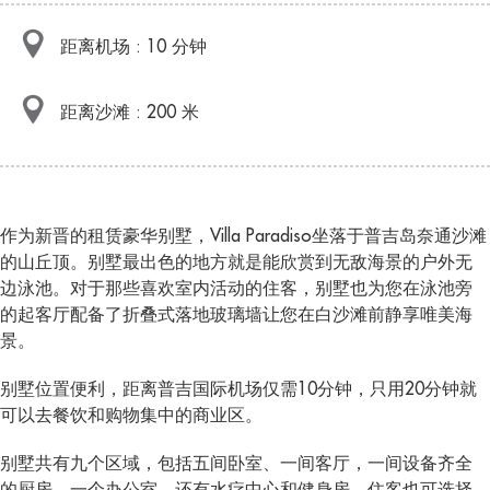
距离机场 : 10 分钟
距离沙滩 : 200 米
作为新晋的租赁豪华别墅，Villa Paradiso坐落于普吉岛奈通沙滩
的山丘顶。别墅最出色的地方就是能欣赏到无敌海景的户外无
边泳池。对于那些喜欢室内活动的住客，别墅也为您在泳池旁
的起客厅配备了折叠式落地玻璃墙让您在白沙滩前静享唯美海
景。
别墅位置便利，距离普吉国际机场仅需10分钟，只用20分钟就
可以去餐饮和购物集中的商业区。
别墅共有九个区域，包括五间卧室、一间客厅，一间设备齐全
的厨房，一个办公室，还有水疗中心和健身房。住客也可选择