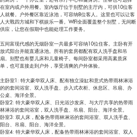
在室内或户外用餐。室内饭厅位于别墅的主厅内，可供10位客
人就餐。户外餐区靠近泳池，可容纳8位客人。这里也可以让客
人大戰四方城和下棋娱乐一番。WIFI全面覆盖整个别墅，无间断
供应，让您在假期中也能处理工作要务。
五间富现代感的无烟卧室一共最多可容纳10位住客。主卧有开
放式阳台并能直通泳池。所有的套房都配有双人洗手盘和吊
扇。别墅也有婴儿床和儿童椅子。每间卧室都采用高素质床
单，也可直接走到户外，享受清爽的户外体验。
主卧室1: 特大豪华双人床、配有独立澡缸和意式热带雨林淋浴
的的套间浴室、双人洗手盘、步入式衣柜、休息区、吊扇、办
公桌、海洋全景。
卧室2: 特大豪华双人床、日光浴沙发床、与大厅共享的热带雨
林淋浴的套间浴室，双人洗手盘、吊扇、阳台、海洋全景。
卧室3: 双人床，配备热带雨林淋浴的套间浴室、双人洗手盘、
阳台、吊扇、阳台、海洋全景。
卧室4: 特大豪华双人床，配备热带雨林淋浴的套间浴室、双人