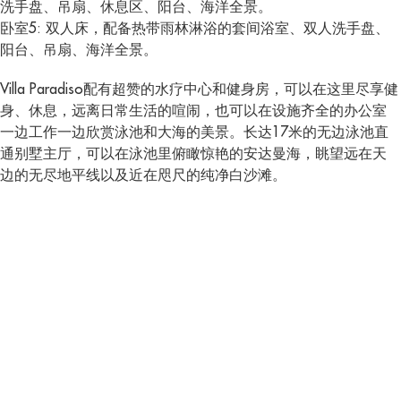
洗手盘、吊扇、休息区、阳台、海洋全景。
卧室5: 双人床，配备热带雨林淋浴的套间浴室、双人洗手盘、
阳台、吊扇、海洋全景。
Villa Paradiso配有超赞的水疗中心和健身房，可以在这里尽享健
身、休息，远离日常生活的喧闹，也可以在设施齐全的办公室
一边工作一边欣赏泳池和大海的美景。长达17米的无边泳池直
通别墅主厅，可以在泳池里俯瞰惊艳的安达曼海，眺望远在天
边的无尽地平线以及近在咫尺的纯净白沙滩。