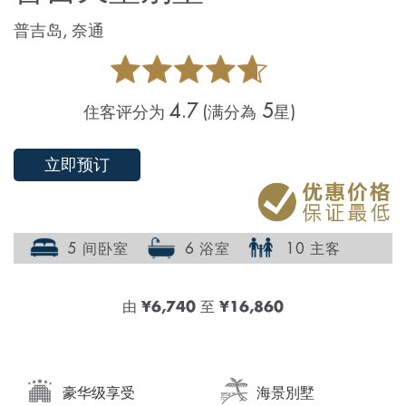
普吉岛, 奈通
4.7
5
住客评分为
(满分為
星)
立即预订
5 间卧室
6 浴室
10 主客
由
¥6,740
至
¥16,860
豪华级享受
海景別墅