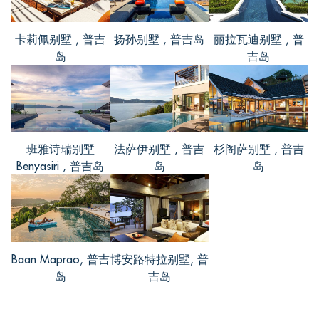
的。
卡莉佩别墅 , 普吉
扬孙别墅 , 普吉岛
丽拉瓦迪别墅 , 普
岛
吉岛
子杰, from China
评价 Aug 29 2016
别墅很美，日落日出也很美，无边泳池，
班雅诗瑞别墅
法萨伊别墅 , 普吉
杉阁萨别墅 , 普吉
沙滩的沙很绵，很适合小朋友推沙。度假
Benyasiri , 普吉岛
岛
岛
就该是这样，随心自在，玩的嗨，在这别
墅玩的开心！来之前就计划着来顿海鲜
BBQ，果然厨师的厨艺太棒了。这边的沙
滩非常大，而且是白色的，很美，远看像
是一幅仙境画。
Baan Maprao, 普吉
博安路特拉别墅, 普
岛
吉岛