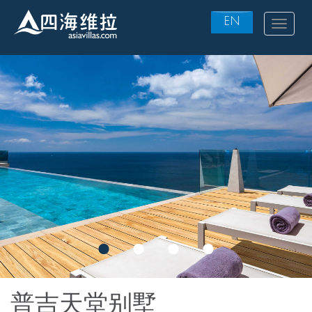
EN
Toggle
navigat
Skip
to
main
content
普吉天堂别墅