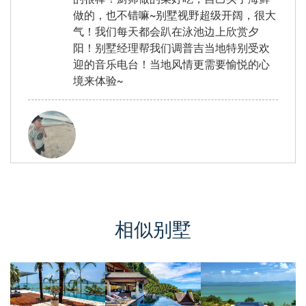
做的，也不错嘛~别墅视野超级开阔，很大
气！我们每天都会趴在泳池边上欣赏夕
阳！别墅经理帮我们调普吉当地特别受欢
迎的音乐电台！当地风情更需要愉悦的心
境来体验~
炯, from China
评价 Jun 14 2016
如果你想要度过一个放松的好假期那么这
相似别墅
里绝对是你的不二选择,新鲜的空气,安静宁
静的环境,精美的食物,还有众多舒适的选
择,非常干净的环境,这一切都非常符合满足
你的需求,非常棒。我和朋友一起来的，虽
然价格有点昂贵，但是还是很物超所值