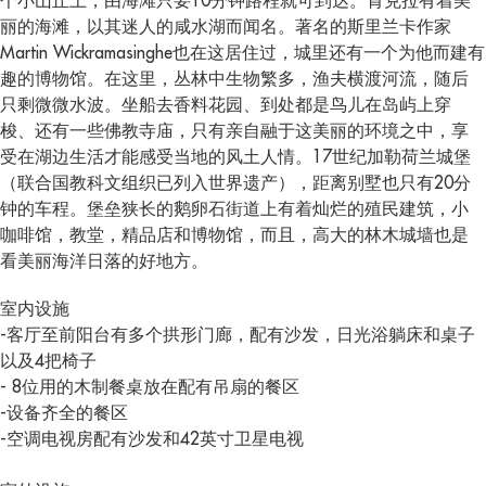
个小山丘上，由海滩只要10分钟路程就可到达。肯克拉有着美
丽的海滩，以其迷人的咸水湖而闻名。著名的斯里兰卡作家
Martin Wickramasinghe也在这居住过，城里还有一个为他而建有
趣的博物馆。在这里，丛林中生物繁多，渔夫横渡河流，随后
只剩微微水波。坐船去香料花园、到处都是鸟儿在岛屿上穿
梭、还有一些佛教寺庙，只有亲自融于这美丽的环境之中，享
受在湖边生活才能感受当地的风土人情。17世纪加勒荷兰城堡
（联合国教科文组织已列入世界遗产），距离别墅也只有20分
钟的车程。堡垒狭长的鹅卵石街道上有着灿烂的殖民建筑，小
咖啡馆，教堂，精品店和博物馆，而且，高大的林木城墙也是
看美丽海洋日落的好地方。
室内设施
-客厅至前阳台有多个拱形门廊，配有沙发，日光浴躺床和桌子
以及4把椅子
- 8位用的木制餐桌放在配有吊扇的餐区
-设备齐全的餐区
-空调电视房配有沙发和42英寸卫星电视