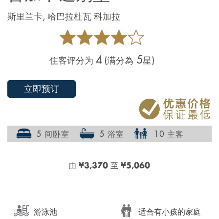
斯里兰卡, 哈巴拉杜瓦 科加拉
4
5
住客评分为
(满分為
星)
立即预订
5 间卧室
5 浴室
10 主客
由
¥3,370
至
¥5,060
游泳池
适合有小孩的家庭