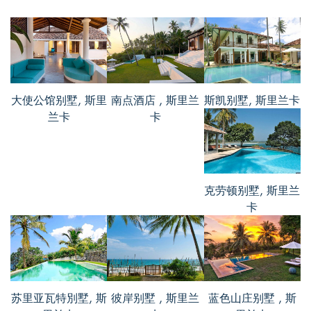
听着鸟儿的啼叫入眠，每天早上都是在动
物的嬉闹声中醒来的，很自然的一个别
墅。几乎感受不到现代科技的喧闹感，在
这里一切都是那么的自然，纯净。周围的
景点也蛮多的，交通还蛮便利的。泳池也
很有特色，好似丛林小溪一样的感觉，周
大使公馆别墅, 斯里
南点酒店 , 斯里兰
斯凯别墅, 斯里兰卡
围的灌木丛给泳池增添了一丝新奇感。
兰卡
卡
克劳顿别墅, 斯里兰
淑琪, from China
卡
评价 Oct 26 2016
就是奔着别墅静谧这个特色去的，果然没
有让我失望。在别墅呆的这几天，感觉真
的好静，不仅是周围的宁静，心也跟着安
静下来了。别墅的花园里面的花卉很美
苏里亚瓦特別墅, 斯
彼岸别墅 , 斯里兰
蓝色山庄别墅 , 斯
丽，到了晚上会有很多生物发出叫声，很