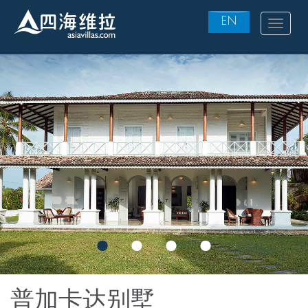
EN
Toggle
navigat
Skip
to
main
content
普加卡达别墅