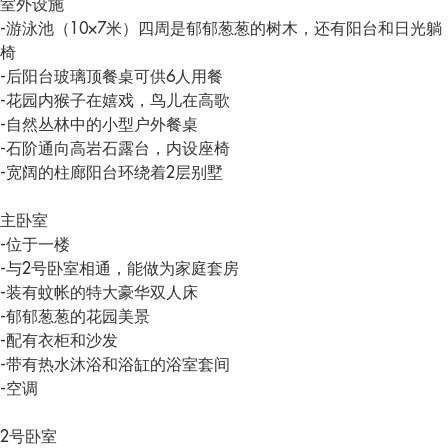
室外设施
-游泳池（10×7米）四周是郁郁葱葱的树木，还有阳台和日光躺
椅
-后阳台玻璃顶餐桌可供6人用餐
-花园内猴子在嬉戏，鸟儿在高歌
-自然丛林中的小型户外餐桌
-石阶通向高岩石露台，内设座椅
-宽阔的柱廊阳台环绕着2层别墅
主卧室
-位于一楼
-与2号卧室相通，能做为家庭套房
-装有蚊帐的特大豪华双人床
-郁郁葱葱的花园美景
-配有衣柜和沙发
-带有热水沐浴和浴缸的浴室套间
-空调
2号卧室