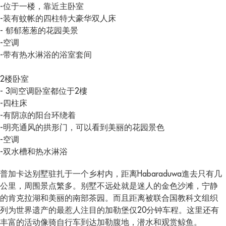
-位于一楼，靠近主卧室
-装有蚊帐的四柱特大豪华双人床
- 郁郁葱葱的花园美景
-空调
-带有热水淋浴的浴室套间
2楼卧室
- 3间空调卧室都位于2樓
-四柱床
-有阴凉的阳台环绕着
-明亮通风的拱形门，可以看到美丽的花园景色
-空调
-双水槽和热水淋浴
普加卡达别墅驻扎于一个乡村内，距离Habaraduwa進去只有几
公里，周围景点繁多。别墅不远处就是迷人的金色沙滩，宁静
的肯克拉湖和美丽的南部茶园。而且距离被联合国教科文组织
列为世界遗产的最惹人注目的加勒堡仅20分钟车程。这里还有
丰富的活动像骑自行车到达加勒腹地，潜水和观赏鲸鱼。