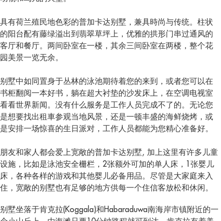
具有荷兰殖民地色彩的普加卡达别墅，兼具時尚与传统。柱状
的阳台配有藤绿溢出到翡翠草坪上，优雅的拱形门串过通风的
客厅和餐厅。两间卧室在一楼，其余三间卧室在两楼，整个花
园美景一览无余。
别墅中如同置身于丛林的泳池期待着您的来到，或者您可以在
书柜翻阅一本好书，躺在超大衬垫的沙发床上，在空调电视室
看看世界新闻。没有什么服务是工作人员完成不了的。无论您
是想要找出租車参观当地风景，还是一顿丰盛的海鲜烧烤，或
是安排一场惊喜的生日派对，工作人员都能为您精心准备好。
朋友和家人都会爱上宽敞的普加卡达别墅, 加上这里有许多儿童
设施，比如是泳池安全栅栏，2张额外可加的单人床，1张婴儿
床，各种各样的游戏和其他婴儿必备用品。尽管是大家庭来入
住，宽敞的别墅也有足够的地方供每一个住信客放松和休闲。
别墅坐落于肯克拉(Koggala)和Habaraduwa南海岸市镇附近的一