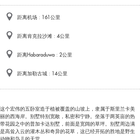
距离机场 : 161公里
距离肯克拉沙滩 : 4公里
距离Habaraduwa : 2公里
距离加勒古城 : 14公里
这个宏伟的五卧室造于植被覆盖的山坡上，隶属于斯里兰卡美
丽的西海岸。别墅特别宽敞，私密和宁静。坐落于两英亩的热
带花园之中的普加卡达别墅，前面是宽阔的草坪。别墅周边满
是高耸入云的灌木丛和奇异的花草，这已经开拓的胜地是野生
动物和鸟儿的天堂。