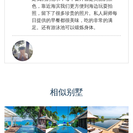
色，靠近海滨我们更方便到海边玩耍拍
照，留下了很多珍贵的照片。私人厨师每
日提供的早餐都很美味，吃的非常的满
足。还有游泳池可以锻炼身体。
翔, from China
评价 Oct 10 2016
别墅在一个超大的园林里！非常的舒适！
相似别墅
还有一个私人的网球场，给我们增添了许
多的乐趣！在沙滩上还可以捡捡海星，抓
抓小螃蟹，孩子们玩得非常的开心。别墅
的大小对于我们来说刚刚好，所有卧室都
有浴室套间，很方便。从主卧的窗户看出
可以看到非常非常令人难忘的海景。