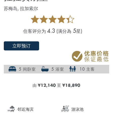
苏梅岛, 拉加索尔
4.3
5
住客评分为
(满分為
星)
立即预订
5 间卧室
5 浴室
10 主客
由
¥12,140
至
¥18,890
邻近海滨
游泳池