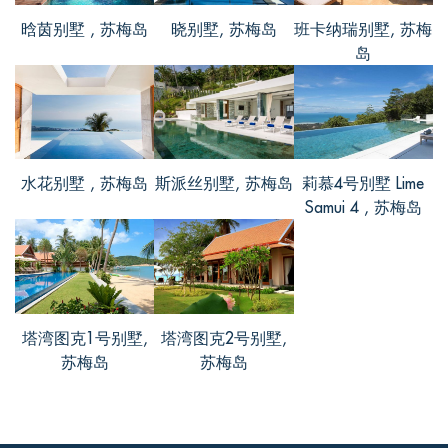
晗茵别墅 , 苏梅岛
晓别墅, 苏梅岛
班卡纳瑞别墅, 苏梅
岛
静雯, from China
评价 Dec 30 2016
别墅非常美好！邻近海滨，位于苏梅岛的
水花别墅 , 苏梅岛
斯派丝别墅, 苏梅岛
莉慕4号別墅 Lime
蓝赛特沙滩，周围是超大的园林。空气清
Samui 4 , 苏梅岛
新，风景优美。别墅的装修风格简约大
方，看起来很舒服。走进别墅就能被草坪
和热带花园所吸引，非常的美丽。别墅离
机场仅需35分钟，周围交通便利，出行也
非常的方便，很喜欢。
塔湾图克1号别墅,
塔湾图克2号别墅,
苏梅岛
苏梅岛