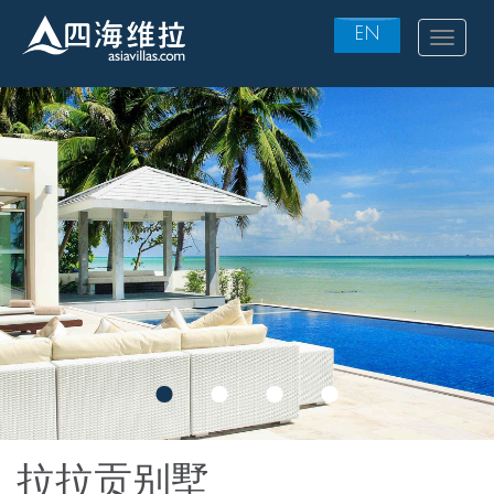
EN
Toggle
navigat
Skip
to
main
content
拉拉贡别墅