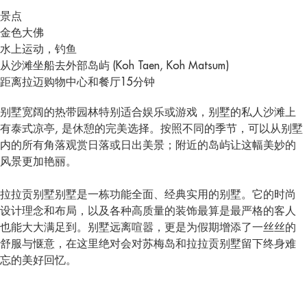
景点
金色大佛
水上运动，钓鱼
从沙滩坐船去外部岛屿 (Koh Taen, Koh Matsum)
距离拉迈购物中心和餐厅15分钟
别墅宽阔的热带园林特别适合娱乐或游戏，别墅的私人沙滩上
有泰式凉亭, 是休憩的完美选择。按照不同的季节，可以从别墅
内的所有角落观赏日落或日出美景；附近的岛屿让这幅美妙的
风景更加艳丽。
拉拉贡别墅别墅是一栋功能全面、经典实用的别墅。它的时尚
设计理念和布局，以及各种高质量的装饰最算是最严格的客人
也能大大满足到。别墅远离喧嚣，更是为假期增添了一丝丝的
舒服与惬意，在这里绝对会对苏梅岛和拉拉贡别墅留下终身难
忘的美好回忆。