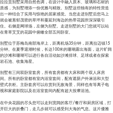
拉拉贡别墅采用自然色调，在设计中融入原木、玻璃和石材的
质感，为别墅增添一份优雅与精致。别墅这些独有的特性营造
出一种结合了实用与惊艳的居家感觉。当您走进别墅后您马上
就会被葱郁茂密的草坪和蔓延到海边的热带花园所深深吸引
住。右侧是网球场，左侧为别墅。走进别墅的大门您就可以站
在青草艾艾的花园中俯瞰全部五间卧室。
别墅位于苏梅岛南部海岸上，距离机场35分钟，距离拉迈镇15
分钟。在夏季退潮时候，长达100米的珊瑚露出海面，这片旷阔
的沙滩和珊瑚可以进行各自活动如沙滩排球、足球或者在探索
岩石池、收集海星。
别墅有三间双卧室套房，所有套房都有大床和两个双人床房
间。所有的卧室都有室内浴室套间，配有遮荫户外淋浴和大型
壁式衣柜。主卧套房可以欣赏到无敌海景，同样也有等离子电
视和家庭影院以及在浴室套间内配有超大按摩浴池。
在中央花园的尽头您可以走到宽阔的客厅/餐厅和厨房区域，打
开巨大的折叠门，走几步就可以感受到大海的气息。这片優雅