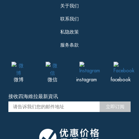
Karina, from Netherlands
关于我们
评价 Mar 08 2016
联系我们
I had my wedding at villa La Lagune in
March 2014, and hired out the entire
私隐政策
premises for a few nights. Located 10
minutes’ drive from Lamai, the villa is set
...
服务条款
Read more
+
微博
微信
instagram
facebook
接收四海維拉最新資讯
立即订阅