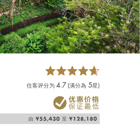
4.7
5
住客评分为
(满分為
星)
¥55,430
¥128,180
由
至