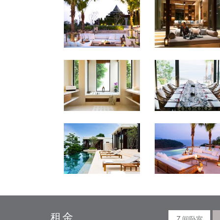
租金
7 间卧室