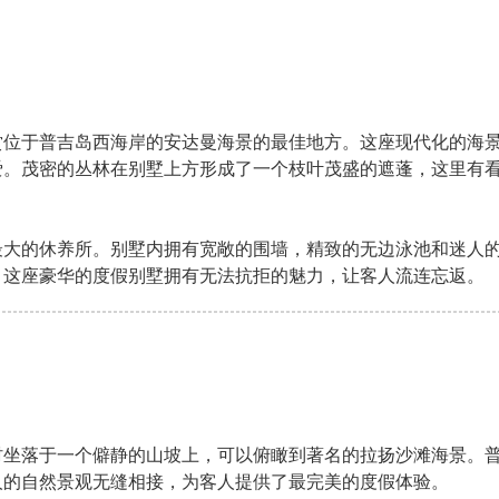
位于普吉岛西海岸的安达曼海景的最佳地方。这座现代化的海景
爱。茂密的丛林在别墅上方形成了一个枝叶茂盛的遮蓬，这里有
最大的休养所。别墅内拥有宽敞的围墙，精致的无边泳池和迷人
。这座豪华的度假别墅拥有无法抗拒的魅力，让客人流连忘返。
村坐落于一个僻静的山坡上，可以俯瞰到著名的拉扬沙滩海景。
人的自然景观无缝相接，为客人提供了最完美的度假体验。