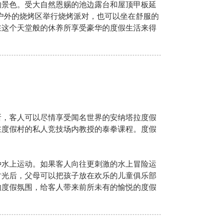
的景色。受大自然恩赐的池边露台和屋顶甲板延
户外的烧烤区举行烧烤派对，也可以坐在舒服的
在这个天堂般的休养所享受豪华的度假生活来得
所，客人可以尽情享受闻名世界的安纳塔拉度假
在度假村的私人竞技场内教授的泰拳课程。度假
种水上运动。如果客人向往更刺激的水上冒险运
时光后，父母可以把孩子放在欢乐的儿童俱乐部
的度假氛围，给客人带来前所未有的愉悦的度假