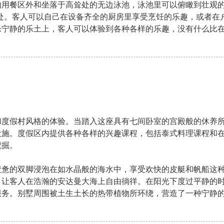
的用餐区外和坐落于高耸处的无边泳池，泳池里可以俯瞰到壮观
处。客人可以自己在设备齐全的厨房里享受烹饪的乐趣，或者在
乐宁静的乐土上，客人可以体验到各种各样的乐趣，没有什么比
和度假村风格的体验。当踏入这座具有七间卧室的宫殿般的休养
设施。度假区内提供各种各样的兴趣课程，包括泰式料理课程和
挖掘。
疲惫的双脚浸泡在如水晶般的海水中，享受欢快的皮艇和帆船这
，让客人在浩瀚的安达曼大海上自由徜徉。在阳光下度过平静的
服务。别墅周围被土生土长的热带植物所环绕，营造了一种宁静