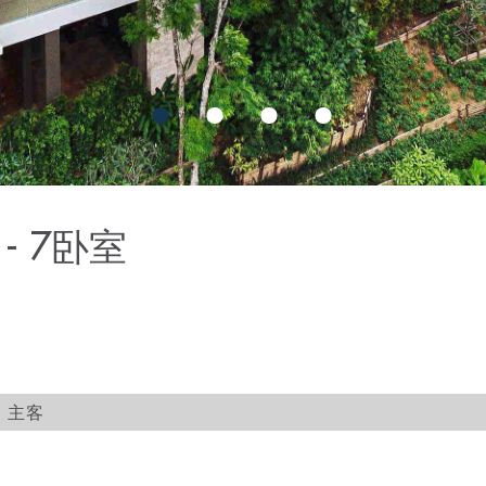
- 7卧室
4 主客