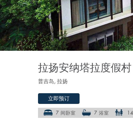
拉扬安纳塔拉度假村 
普吉岛, 拉扬
立即预订
7 间卧室
7 浴室
1