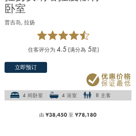
卧室
普吉岛, 拉扬
4.5
5
住客评分为
(满分為
星)
立即预订
4 间卧室
4 浴室
8 主客
由
¥38,450
至
¥78,180