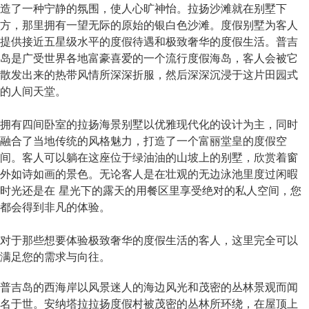
造了一种宁静的氛围，使人心旷神怡。拉扬沙滩就在别墅下
方，那里拥有一望无际的原始的银白色沙滩。度假别墅为客人
提供接近五星级水平的度假待遇和极致奢华的度假生活。普吉
岛是广受世界各地富豪喜爱的一个流行度假海岛，客人会被它
散发出来的热带风情所深深折服，然后深深沉浸于这片田园式
的人间天堂。
拥有四间卧室的拉扬海景别墅以优雅现代化的设计为主，同时
融合了当地传统的风格魅力，打造了一个富丽堂皇的度假空
间。客人可以躺在这座位于绿油油的山坡上的别墅，欣赏着窗
外如诗如画的景色。无论客人是在壮观的无边泳池里度过闲暇
时光还是在 星光下的露天的用餐区里享受绝对的私人空间，您
都会得到非凡的体验。
对于那些想要体验极致奢华的度假生活的客人，这里完全可以
满足您的需求与向往。
普吉岛的西海岸以风景迷人的海边风光和茂密的丛林景观而闻
名于世。安纳塔拉拉扬度假村被茂密的丛林所环绕，在屋顶上