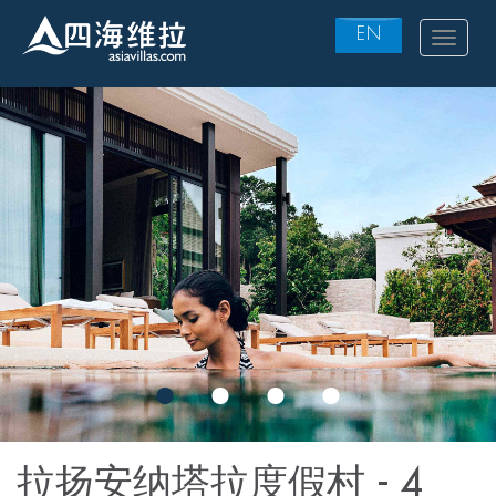
EN
Toggle
navigat
Skip
to
main
content
拉扬安纳塔拉度假村 - 4