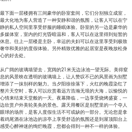
最下面一层楼拥有三间豪华的卧室套间，它们分别独立成室，
最大化地为客人营造了一种安静和谐的氛围，让客人可以在宁
静的私人空间里享受舒服的睡眠体验。卧室的另一边是豪华的
多媒体室，室内的灯光昏暗温和，客人可以在这里得到短暂的
休息。往上一层楼是主卧，幸运的夫妇可以在这里享受到极致
奢华和美好的度假体验。另外精致优雅的起居室是夜晚放松身
心的好去处。
从广阔的玻璃墙望去，宽阔的21米无边泳池一望无际。美得窒
息的风景映在透明的玻璃墙上，让人赞叹不已的风景画为别墅
增添了一抹别样的魅力。当夕阳徐徐落下，火红的晚霞染红了
整片天空时，客人可以欣赏着远方浩瀚无垠的大海，以愉悦的
心情来结束天堂般的一天。夜幕降临，一边享受烧烤盛宴，一
边欣赏户外美轮美奂的景色。露天用餐区是别墅里的一个夺人
眼球的场所，是客人度假生活不可或缺的一部分。无论您是拿
着鸡尾酒在泳池边的凉亭上享受舒适的氛围还是到屋顶阳台上
感受心醉神迷的绚烂晚霞，您都会得到一种不一样的体验。