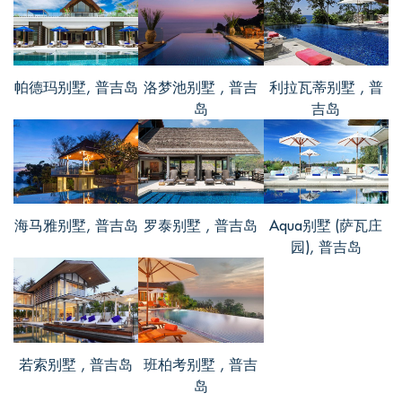
们。别墅是传统的泰式建筑结构，但是内
部的装修又很现代化，设施齐全，而且都
蛮新的。这边有专门学习高尔夫球的地
方，距离别墅不远，我们一行人还报了课
帕德玛别墅, 普吉岛
洛梦池别墅 , 普吉
利拉瓦蒂别墅 , 普
程，听说打高尔夫对身体好处挺多的，我
岛
吉岛
们几个打算回国也经常去打打。别墅的风
景很美，听说很多人会专门住这座别墅，
就为了拍照呢。整体入住感受蛮好
... Read
more
+
海马雅别墅, 普吉岛
罗泰别墅 , 普吉岛
Aqua别墅 (萨瓦庄
园), 普吉岛
若索别墅 , 普吉岛
班柏考别墅 , 普吉
岛