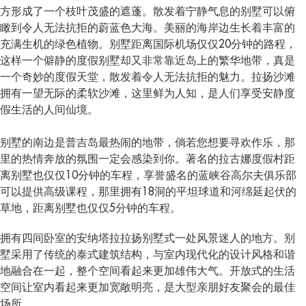
方形成了一个枝叶茂盛的遮蓬。散发着宁静气息的别墅可以俯
瞰到令人无法抗拒的蔚蓝色大海。美丽的海岸边生长着丰富的
充满生机的绿色植物。别墅距离国际机场仅仅20分钟的路程，
这样一个僻静的度假别墅却又非常靠近岛上的繁华地带，真是
一个奇妙的度假天堂，散发着令人无法抗拒的魅力。拉扬沙滩
拥有一望无际的柔软沙滩，这里鲜为人知，是人们享受安静度
假生活的人间仙境。
别墅的南边是普吉岛最热闹的地带，倘若您想要寻欢作乐，那
里的热情奔放的氛围一定会感染到你。著名的拉古娜度假村距
离别墅也仅仅10分钟的车程，享誉盛名的蓝峡谷高尔夫俱乐部
可以提供高级课程，那里拥有18洞的平坦球道和河绵延起伏的
草地，距离别墅也仅仅5分钟的车程。
拥有四间卧室的安纳塔拉拉扬别墅式一处风景迷人的地方。别
墅采用了传统的泰式建筑结构，与室内现代化的设计风格和谐
地融合在一起，整个空间看起来更加雄伟大气。开放式的生活
空间让室内看起来更加宽敞明亮，是大型亲朋好友聚会的最佳
场所。