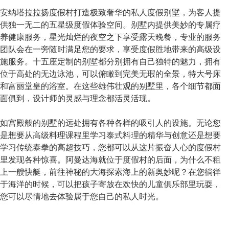
安纳塔拉拉扬度假村打造极致奢华的私人度假别墅，为客人提
供独一无二的五星级度假体验空间。别墅内提供美妙的专属疗
养健康服务，星光灿烂的夜空之下享受露天晚餐，专业的服务
团队会在一旁随时满足您的要求，享受度假胜地带来的高级设
施服务。十五座定制的别墅都分别拥有自己独特的魅力，拥有
位于高处的无边泳池，可以俯瞰到完美无瑕的全景，特大号床
和富丽堂皇的浴室。在这些雄伟壮观的别墅里，各个细节都面
面俱到，设计师的灵感与理念都活灵活现。
如宫殿般的别墅的远处拥有各种各样的吸引人的设施。无论您
是想要从高级料理课程里学习泰式料理的精华与创意还是想要
学习传统泰拳的高超技巧，您都可以从这片振奋人心的度假村
里发现各种惊喜。阿曼达海就位于度假村的后面，为什么不租
上一艘快艇，前往神秘的大海探索海上的新奥妙呢？在您徜徉
于海洋的时候，可以把孩子寄放在欢快的儿童俱乐部里玩耍，
您可以尽情地去体验属于您自己的私人时光。