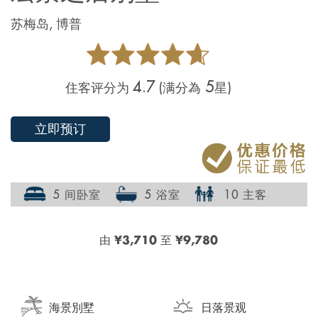
苏梅岛, 博普
4.7
5
住客评分为
(满分為
星)
立即预订
5 间卧室
5 浴室
10 主客
由
¥3,710
至
¥9,780
海景別墅
日落景观