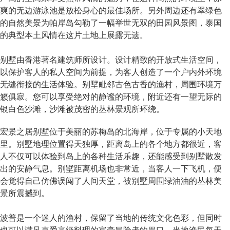
爽的无边游泳池是放松身心的最佳场所。另外周边还有翠绿色
的自然美景为帕岸岛勾勒了一幅举世无双的田园风景图，泰国
的典型本土风情在这片土地上展露无遗。
别墅由香港著名建筑师所设计。设计精致的开放式生活空间，
以保护客人的私人空间为前提，为客人创造了一个户内外环境
无缝衔接的生活体验。别墅毗邻古色古香的渔村，周围环境万
籁俱寂。您可以享受绝对的静谧的环境，附近还有一望无际的
银白色沙滩，沙滩被茂密的丛林景观所环绕。
宏景之居别墅位于美丽的苏梅岛的北海岸，位于专属的小天地
里。别墅地理位置得天独厚，距离岛上的各个地方都很近，客
人不仅可以体验到岛上的各种生活乐趣，还能感受到别墅散发
出的安静气息。别墅距离机场也非常近，当客人一下飞机，便
会觉得自己仿佛误闯了人间天堂，被别墅周围绿油油的丛林美
景所震撼到。
波普是一个迷人的渔村，保留了当地的传统文化色彩，但同时