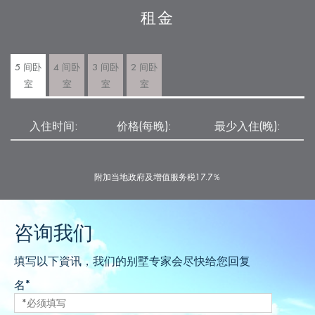
租金
5 间卧
4 间卧
3 间卧
2 间卧
室
室
室
室
入住时间:
价格(每晚):
最少入住(晚):
附加当地政府及增值服务税17.7％
咨询我们
填写以下資讯，我们的别墅专家会尽快给您回复
名*