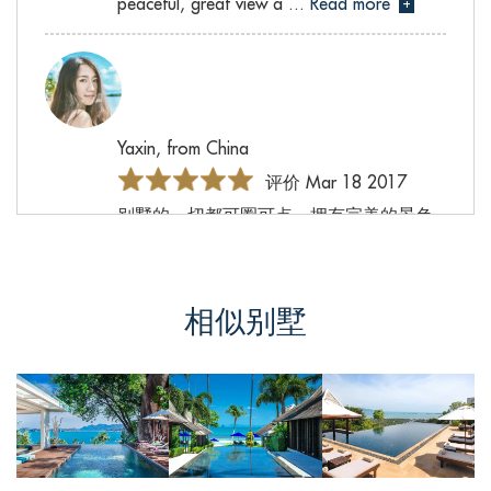
peaceful, great view a
... Read more
+
Yaxin, from China
评价 Mar 18 2017
别墅的一切都可圈可点，拥有完美的景色
就已经是这个别墅的优势之一，再加上专
业的服务团队以及优越的地理位置，这是
我选择这栋别墅的原因。喜欢在山上可以
相似别墅
俯瞰一切的别墅，空气清新，环境优美，
无边泳池会让人有一种不同的视觉感受。
无论前往哪里都有车接送，很方便。半夜
肚子饿了还有厨师可以准备宵夜，感谢别
墅的服务团队让我度过一个悠
... Read
more
+