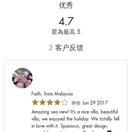
优秀
4.7
星為最高 5
3 客户反馈
Faith, from Malaysia
评价 Jun 29 2017
Amazing sea view! It’s a nice villa, beautiful
villa, we enjoyed the holiday. We totally fell
in love with it. Spacious, great design,