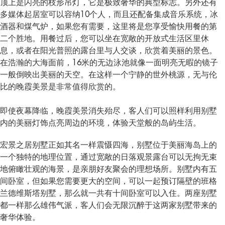
顶上是闪亮的枝形吊灯，它是极致奢华的典型标志。另外还有
多媒体起居室可以容纳10个人，而且还配备集成音乐系统，冰
酒器和煤气炉，如果您有需要，这里将是您享受愉快用餐的第
二个胜地。用餐过后，您可以坐在宽敞的开放式生活区里休
息，或者在阳光普照的露台里与人交谈，欣赏着美丽的景色。
在浩瀚的大海面前，16米的无边泳池就像一面明亮无暇的镜子
一般倒映出美丽的天空。在这样一个宁静的世外桃源，无与伦
比的晚霞美景是非常值得欣赏的。
即使夜幕降临，晚霞美景消失殆尽，客人们可以照样利用别墅
内的美丽灯饰点亮周边的环境，体验天堂般的岛屿生活。
宏景之居别墅正如其名一样震慑四海，别墅位于美丽海岛上的
一个独特的地理位置，通过宽敞的日落观景露台可以无拘无束
地俯瞰壮观的海景，是亲朋好友聚会的理想场所。别墅内有五
间卧室，但如果您需要更大的空间，可以一起预订隔壁的班格
兰德维斯塔别墅，那么就一共有十间卧室可以入住。两座别墅
都一样那么雄伟气派，客人们会无限沉醉于这两家别墅带来的
奢华体验。