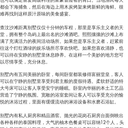
也可以满足喜爱高级料理的富豪冒险者的胃口。当地渔民每天
都会下海捕鱼，然后在海边上用木炭烤架来烤新鲜的海鲜。很
难再找到这样原汁原味的美食盛宴。
查汶沙滩距离别墅仅仅十分钟的车程，那里是享乐主义者的天
堂，拥有整个岛屿上最出名的沙滩酒吧。熙熙攘攘的沙滩上布
满了充满活力的夜间活动场所。如果您是享乐主义者，赶紧前
往这个灯红酒绿的娱乐场所尽享欢快吧。如果您喜欢清静，也
可以待在安静的别墅里休息静养。在这样一个美妙的地方您可
以尽情享受，充分休息。
别墅内有五间美丽的卧室，每间卧室都装修得富丽堂皇，客人
可以在宁静的别墅里享受到君主般的度假待遇。柔软舒适的特
大号床可以让客人享受安宁的睡眠。卧室内华丽的本土工艺品
营造了宁静的氛围。宽敞的浴室套间让客人可以享受充分的愉
悦的沐浴过程，里面有缓缓流动的淋浴设备和水磨石浴缸。
别墅内有私人厨房和精品酒窖。抛光的花岗石厨房台面倒映出
各种各样的泰国料理，大气的柚木色餐桌可以容纳12个人，头