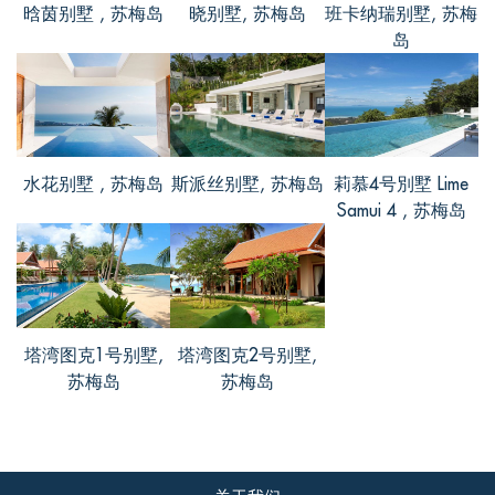
晗茵别墅 , 苏梅岛
晓别墅, 苏梅岛
班卡纳瑞别墅, 苏梅
岛
Jamie, from China
评价 Jan 01 2017
别墅实在太美了，泳池也很棒，风景也很
水花别墅 , 苏梅岛
斯派丝别墅, 苏梅岛
莉慕4号別墅 Lime
棒。每天早晨起來就可以向外看到蘇梅島
Samui 4 , 苏梅岛
北岸的風光。而且别墅距离各个景点都很
近，管家也会帮忙安排车，一定要去查汶
海滩，很多特色酒吧。我们想要学习潜
水，管家也会告诉我们哪里比较好，因为
我们会担心被网上的营销信息骗了，有当
塔湾图克1号别墅,
塔湾图克2号别墅,
地人推荐会放心许多，那里的教练真很尽
苏梅岛
苏梅岛
职尽责，我们也拍了很多漂亮的
... Read
more
+