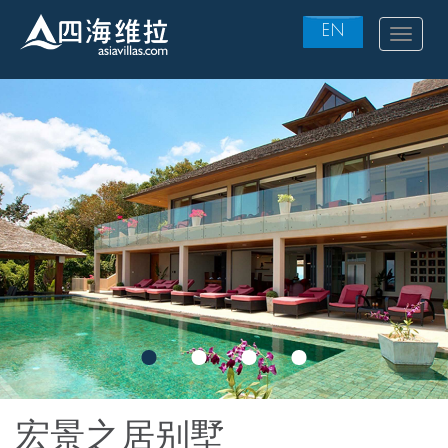
EN
Toggle
navigat
Skip
to
main
content
宏景之居别墅