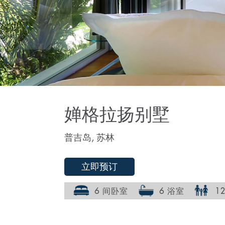
婵格拉扬别墅
普吉岛, 苏林
立即预订
6 间卧室
6 浴室
1