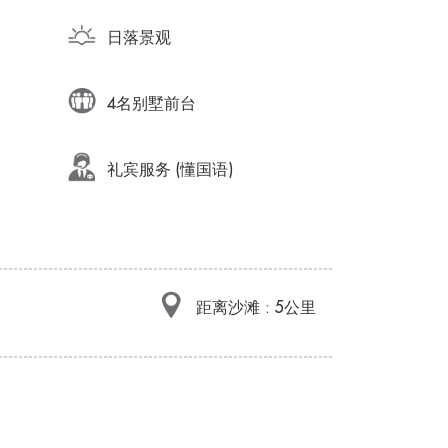
日落景观
4名别墅前台
礼宾服务 (懂国语)
距离沙滩 : 5公里