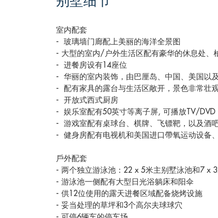
别墅细节
室内配套
- 玻璃墙门廊配上美丽的海洋全景图
- 大型的室内/户外生活区配有豪华的休息处
- 进餐房设有14座位
- 华丽的室内装饰，由巴厘岛、中国、美国以
- 配有家具的露台与生活区敞开，景色非常壮
- 开放式西式厨房
- 娱乐室配有50英寸等离子屏, 可播放TV/DVD
- 游戏室配有桌球台、棋牌、飞镖靶，以及酒
- 健身房配有电视机和美国进口帶氧运动设备
戶外配套
- 两个独立游泳池：22 x 5米主别墅泳池和7 x
- 游泳池一侧配有大型日光浴躺床和阳伞
- 供12位使用的露天进餐区域配备烧烤设施
- 妥当处理的草坪和3个高尔夫球球穴
- 可停6辆车的停车场