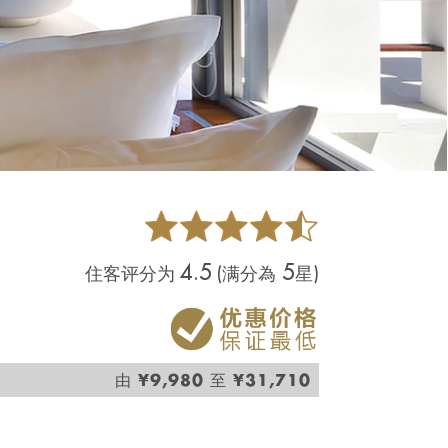
4.5
5
住客评分为
(满分為
星)
¥9,980
¥31,710
由
至