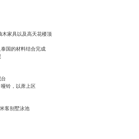
、柚木家具以及高天花楼顶
及泰国的材料结合完成
观
吧台
、哑铃，以蓆上区
 3米客别墅泳池