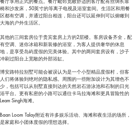
餐厅享用正式的餐点。餐厅毗邻宽敞舒适的客厅配有丝绸长靠
椅和沙发床，50英寸的等离子电视及浴室套间。生活区和用餐
区都有空调，并通过阳台相连，阳台还可以延伸到可以俯瞰到
大海的户外生活区。
其他的三间套房位于贵宾套房上方的2层楼。客房设备齐全，配
有空调、迷你冰箱和新装修的浴室，为客人提供奢华的休息
地，是享受岛屿度假的完美体验。其中的两间套房设有，沙子
冲刷过阳台上宽敞的外部浴缸。
博安路特拉别墅可能会被误认为是一个小型精品度假村，但客
人们将体验到绝对的隐私感。周围的一些附加设计为其增色不
少，包括可以从别墅直接到达的天然岩石游泳池和石制的日光
浴平台。更有私密的小路可以通往卡马拉海滩和更具冒险性的
Leam Singh海滩。
Baan Loom Talay附近有许多娱乐活动、海滩和夜生活的场所，
是家庭和小团体度假的理想选择。