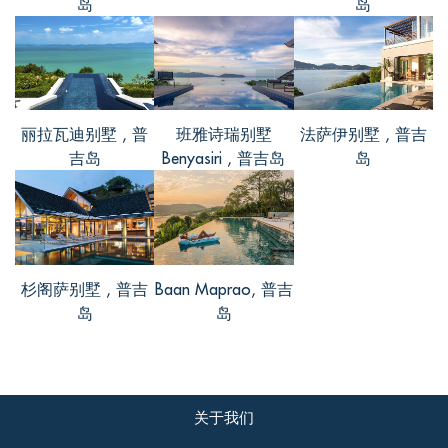
岛
岛
Richard, from Australia
评价 Oct 31 2016
I had a lovely experience while staying here,
丽拉瓦迪别墅 , 普
班雅诗瑞别墅
法萨伊别墅 , 普吉
the place was clean and the environment
吉岛
Benyasiri , 普吉岛
岛
was refreshing. I needed have relaxation
since I have been working so hard
... Read
more
+
杉阁萨别墅 , 普吉
Baan Maprao, 普吉
岛
岛
关于我们