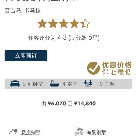
普吉岛, 卡马拉
4.3
5
住客评分为
(满分為
星)
立即预订
5 间卧室
4 浴室
10 主客
由
¥6,070
至
¥14,840
悬崖别墅
海景別墅