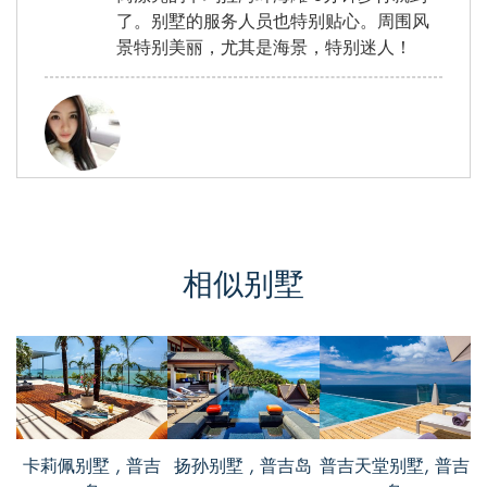
了。别墅的服务人员也特别贴心。周围风
景特别美丽，尤其是海景，特别迷人！
二珂, from China
评价 Nov 05 2016
别墅每间客房均设有1台有线电视、空调和
相似别墅
1台冰箱，还设有1个小型用餐区。我记得
我住的那个主卧室特别的大。别墅地理位
置也特别优越，距离Plearnwan购物中心有
1.1公里，距离Klai Kangwon Palace宫殿有
2.7公里，出行特别方便的～房间也很干
净，真的很适合在这度假～
卡莉佩别墅 , 普吉
扬孙别墅 , 普吉岛
普吉天堂别墅, 普吉