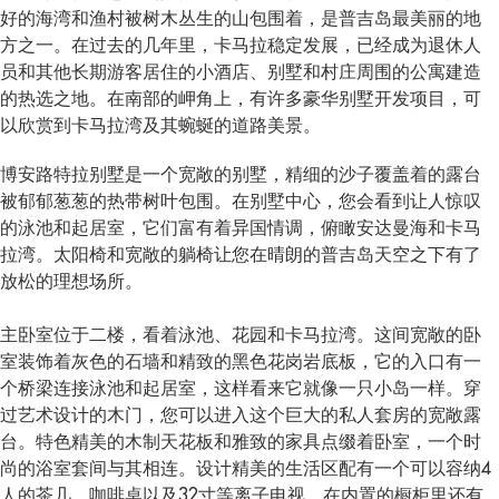
好的海湾和渔村被树木丛生的山包围着，是普吉岛最美丽的地
方之一。在过去的几年里，卡马拉稳定发展，已经成为退休人
员和其他长期游客居住的小酒店、别墅和村庄周围的公寓建造
的热选之地。在南部的岬角上，有许多豪华别墅开发项目，可
以欣赏到卡马拉湾及其蜿蜒的道路美景。
博安路特拉别墅是一个宽敞的别墅，精细的沙子覆盖着的露台
被郁郁葱葱的热带树叶包围。在别墅中心，您会看到让人惊叹
的泳池和起居室，它们富有着异国情调，俯瞰安达曼海和卡马
拉湾。太阳椅和宽敞的躺椅让您在晴朗的普吉岛天空之下有了
放松的理想场所。
主卧室位于二楼，看着泳池、花园和卡马拉湾。这间宽敞的卧
室装饰着灰色的石墙和精致的黑色花岗岩底板，它的入口有一
个桥梁连接泳池和起居室，这样看来它就像一只小岛一样。穿
过艺术设计的木门，您可以进入这个巨大的私人套房的宽敞露
台。特色精美的木制天花板和雅致的家具点缀着卧室，一个时
尚的浴室套间与其相连。设计精美的生活区配有一个可以容纳4
人的茶几、咖啡桌以及32寸等离子电视。在内置的橱柜里还有