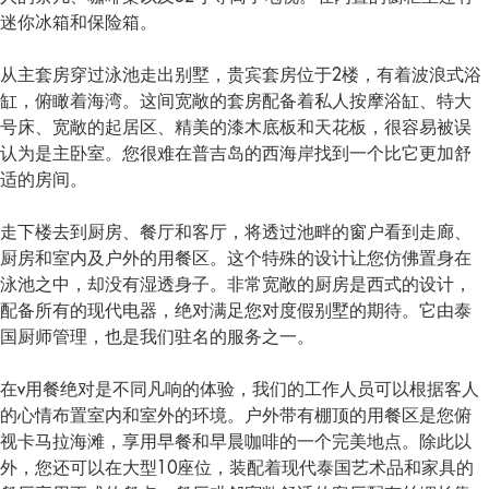
迷你冰箱和保险箱。
从主套房穿过泳池走出别墅，贵宾套房位于2楼，有着波浪式浴
缸，俯瞰着海湾。这间宽敞的套房配备着私人按摩浴缸、特大
号床、宽敞的起居区、精美的漆木底板和天花板，很容易被误
认为是主卧室。您很难在普吉岛的西海岸找到一个比它更加舒
适的房间。
走下楼去到厨房、餐厅和客厅，将透过池畔的窗户看到走廊、
厨房和室内及户外的用餐区。这个特殊的设计让您仿佛置身在
泳池之中，却没有湿透身子。非常宽敞的厨房是西式的设计，
配备所有的现代电器，绝对满足您对度假别墅的期待。它由泰
国厨师管理，也是我们驻名的服务之一。
在v用餐绝对是不同凡响的体验，我们的工作人员可以根据客人
的心情布置室内和室外的环境。户外带有棚顶的用餐区是您俯
视卡马拉海滩，享用早餐和早晨咖啡的一个完美地点。除此以
外，您还可以在大型10座位，装配着现代泰国艺术品和家具的