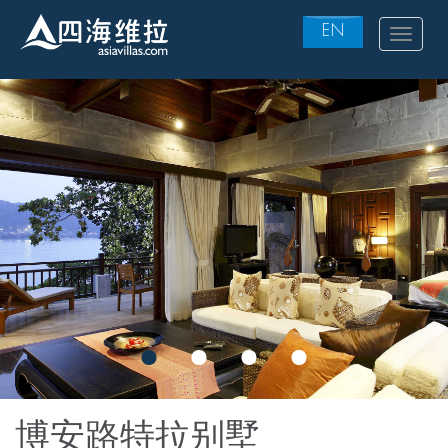
EN
Toggle
navigat
Skip
to
main
content
博安路特拉别墅